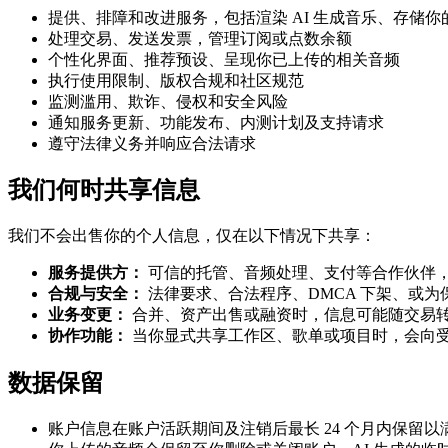
提供、排障和改进服务，包括渲染 AI 生成音乐、存储你
处理交易、发送发票，管理订阅或点数余额
个性化界面、推荐预设、呈现你已上传的相关音频
执行使用限制、版权合规和社区规范
监测滥用、欺诈、侵权和安全风险
通知服务更新、功能发布、内测计划及支持请求
遵守法律义务并响应合法请求
我们何时共享信息
我们不会出售你的个人信息，仅在以下情况下共享：
服务提供方：
可信的托管、音频处理、支付等合作伙伴
合规与安全：
法律要求、合法程序、DMCA 下架、或为保
业务变更：
合并、资产出售或融资时，信息可能随交易
协作功能：
当你显式共享工作区、歌单或项目时，会向
数据保留
账户信息在账户活跃期间及注销后最长 24 个月内保留